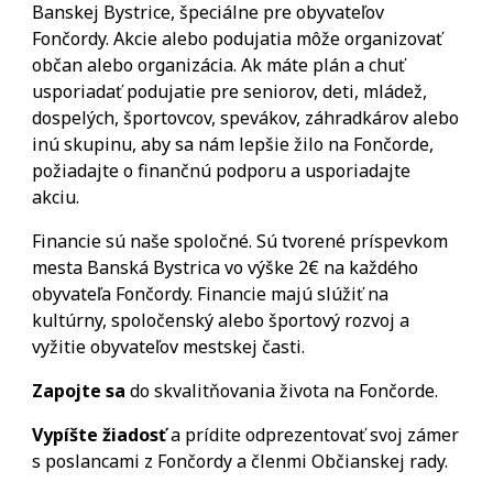
Banskej Bystrice, špeciálne pre obyvateľov
Fončordy. Akcie alebo podujatia môže organizovať
občan alebo organizácia. Ak máte plán a chuť
usporiadať podujatie pre seniorov, deti, mládež,
dospelých,
športovcov, spevákov, záhradkárov alebo
inú skupin
u, aby sa nám lepšie žilo na Fončorde,
požiadajte o finančnú podporu a usporiadajte
akciu.
Financie sú naše spoločné. Sú tvorené príspevkom
mesta Banská Bystrica vo výške 2€ na každého
obyvateľa Fončordy. Financie majú slúžiť na
kultúrny, spoločenský alebo športový rozvoj a
vyžitie obyvateľov mestskej časti.
Zapojte sa
do skvalitňovania života na Fončorde.
Vypíšte žiadosť
a prídite odprezentovať svoj zámer
s poslancami z Fončordy a členmi Občianskej rady.