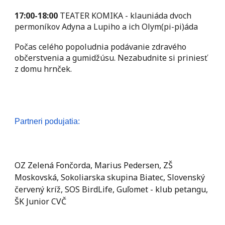
17:00-18:00
TEATER KOMIKA - klauniáda dvoch
permoníkov Adyna a Lupiho a ich Olym(pi-pi)áda
Počas celého popoludnia podávanie zdravého
občerstvenia a gumidžúsu. Nezabudnite si priniesť
z domu hrnček.
Partneri podujatia:
OZ Zelená Fončorda, Marius Pedersen, ZŠ
Moskovská, Sokoliarska skupina Biatec, Slovenský
červený kríž,
SOS BirdLife,
Guľomet - klub petangu,
ŠK Junior CVČ