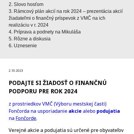
2. Slovo hosťom
3. Rámcový plán akcií na rok 2024 – prezentácia akcií
žiadateľmi o finančný príspevok z VMČ na ich
realizáciu v r. 2024
4. Príprava a podnety na Mikuláša
5. Rôzne a diskusia
6. Uznesenie
2.10.2023
PODAJTE SI ŽIADOSŤ O FINANČNÚ
PODPORU PRE ROK 2024
z prostriedkov VMČ (Výboru mestskej časti)
Fončorda na usporiadanie
akcie
alebo
podujatia
na
Fončorde
.
Verejné akcie a podujatia sú určené pre obyvateľov