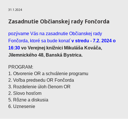
31
.
1
.202
4
Zasadnutie Občianskej rady Fončorda
pozývame Vás na zasadnutie Občianskej rady
Fončorda, ktoré sa bude konať
v stredu -
7
.
2
. 202
4
o
16:
3
0
vo Verejnej knižnici Mikuláša Kováča,
Jilemnického 48, Banská Bystrica.
PROGRAM:
1. Otvorenie OR a schválenie programu
2. Voľba predsedu OR Fončorda
3. Rozdelenie úloh členom OR
2. Slovo hosťom
5. Rôzne a diskusia
6. Uznesenie