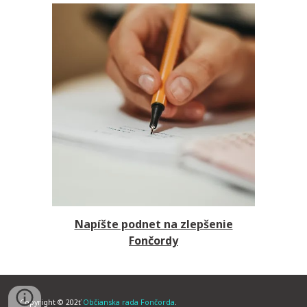
Napíšte podnet na zlepšenie
Fončordy
Copyright © 202ť
Občianska rada Fončorda
.