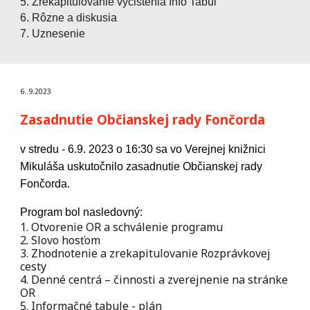
5. Zrekapitulovanie vyčistenia Info Tabúl
6. Rôzne a diskusia
7. Uznesenie
6.
.
9
.2023
Zasadnutie Občianskej rady Fončorda
v
stredu - 6.9. 2023
o 16:30 sa vo Verejnej knižnici
Mikuláša uskutočnilo
zasadnutie Občianskej rady
Fončorda
.
Program bol nasledovný:
1. Otvorenie OR a schválenie programu
2. Slovo hosťom
3. Zhodnotenie a zrekapitulovanie Rozprávkovej
cesty
4. Denné centrá – činnosti a zverejnenie na stránke
OR
5. Informačné tabule - plán