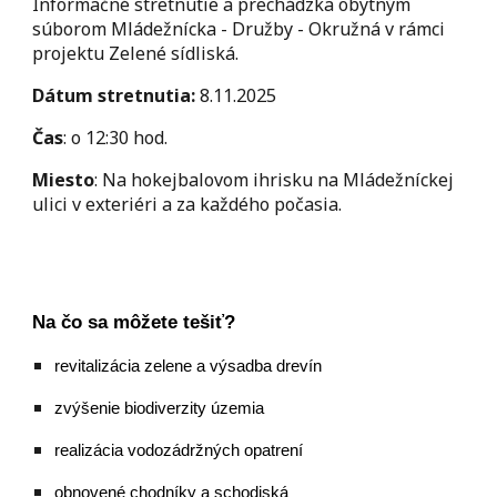
Informačné stretnutie a prechádzka obytným
súborom Mládežnícka - Družby - Okružná v rámci
projektu Zelené sídliská.
Dátum stretnutia:
8.11.2025
Čas
: o 12:30 hod.
Miesto
: Na hokejbalovom ihrisku na Mládežníckej
ulici v exteriéri a za každého počasia.
Na čo sa môžete tešiť?
revitalizácia zelene a výsadba drevín
zvýšenie biodiverzity územia
realizácia vodozádržných opatrení
obnovené chodníky a schodiská